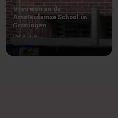
Vrouwen en de
Amsterdamse School in
Groningen
volgt nog 2027
Boeken