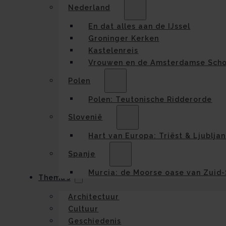
Nederland
En dat alles aan de IJssel
Groninger Kerken
Kastelenreis
Vrouwen en de Amsterdamse Scho
Polen
Polen: Teutonische Ridderorde
Slovenië
Hart van Europa: Triëst & Ljublja
Spanje
Murcia: de Moorse oase van Zuid
Thema’s
Architectuur
Cultuur
Geschiedenis