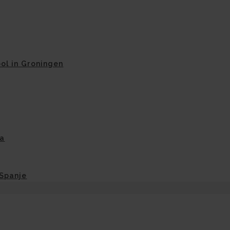
ol in Groningen
na
-Spanje