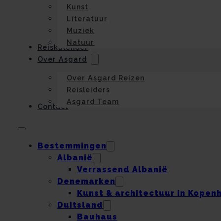
Kunst
Literatuur
Muziek
Natuur
Reiskalender
Over Asgard
Over Asgard Reizen
Reisleiders
Asgard Team
Contact
Bestemmingen
Albanië
Verrassend Albanië
Denemarken
Kunst & architectuur in Kopen
Duitsland
Bauhaus