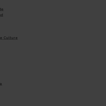
de
nd
de Culture
na