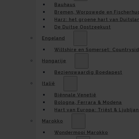
Bauhaus
Bremen, Worpswede en Fischerhu
Harz: het groene hart van Duitsla
De Duitse Oostzeekust
Engeland
Wiltshire en Somerset: Countrysi
Hongarije
Bezienswaardig Boedapest
Italië
Biënnale Venetië
Bologna, Ferrara & Modena
Hart van Europa: Triëst & Ljublja
Marokko
Wondermooi Marokko