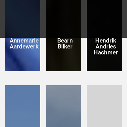
Annemarie
Bearn
Hendrik
Aardewerk
Bilker
Andries
Hachmer