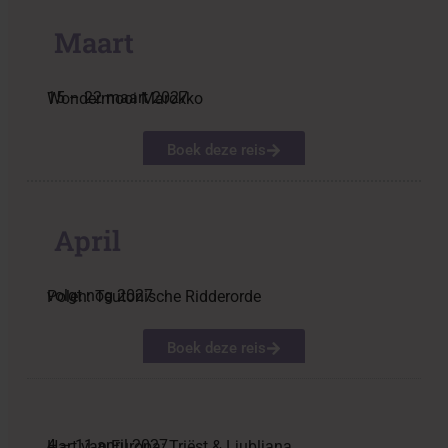
Maart
15 – 22 maart 2027
Wondermooi Marokko
Boek deze reis
April
volgt nog 2027
Polen: Teutonische Ridderorde
Boek deze reis
4 – 11 april 2027
Hart van Europa: Triëst & Ljubljana