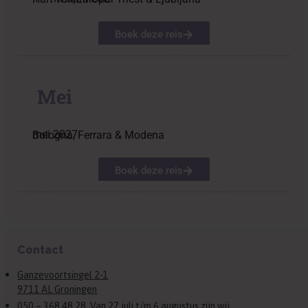
Boek deze reis
Mei
mei 2027
Bologna, Ferrara & Modena
Boek deze reis
Contact
Ganzevoortsingel 2-1
9711 AL Groningen
050 – 368 48 28. Van 27 juli t/m 6 augustus zijn wij