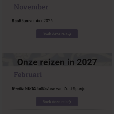
November
9 – 15 november 2026
Bauhaus
Boek deze reis
Onze reizen in 2027
Februari
9 – 15 februari 2027
Murcia: de Moorse oase van Zuid-Spanje
Boek deze reis