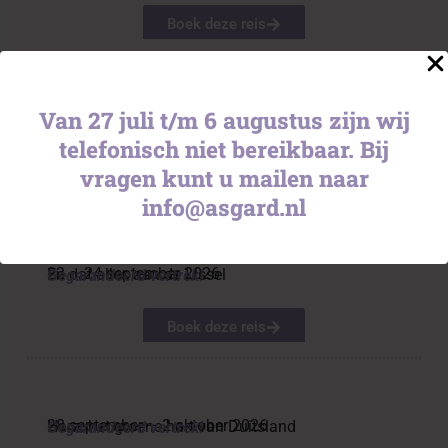
Boek deze reis
Van 27 juli t/m 6 augustus zijn wij
15 – 20 september 2026
De Duitse Oostzeekust
Deze reis is: vol!
telefonisch niet bereikbaar. Bij
vragen kunt u mailen naar
Boek deze reis
info@asgard.nl
22 – 24 september 2026
En dat alles aan de IJssel
Gegarandeerd vertrek!
Boek deze reis
28 september – 2 oktober 2026
Harz: het groene hart van Duitsland
Gegarandeerd vertrek!