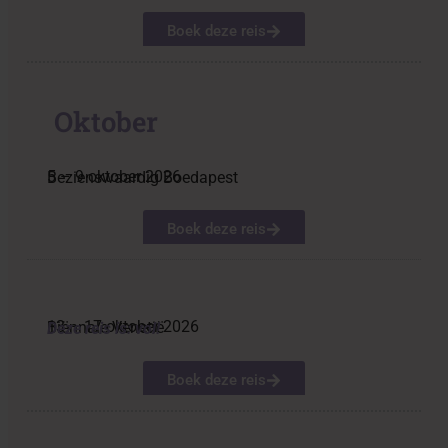
Boek deze reis
Oktober
5 – 9 oktober 2026
Bezienswaardig Boedapest
Boek deze reis
13 – 17 oktober 2026
Biënnale Venetië
Deze reis is: vol!
Boek deze reis