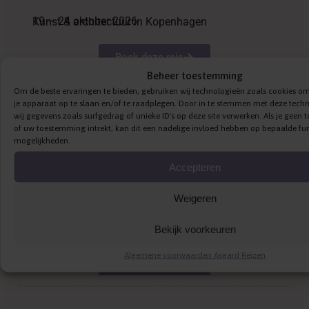
19 – 24 oktober 2026
Kunst & architectuur in Kopenhagen
Boek deze reis
Beheer toestemming
Om de beste ervaringen te bieden, gebruiken wij technologieën zoals cookies om
je apparaat op te slaan en/of te raadplegen. Door in te stemmen met deze tec
wij gegevens zoals surfgedrag of unieke ID's op deze site verwerken. Als je geen
20 – 28 oktober 2026
Verrassend Albanië
of uw toestemming intrekt, kan dit een nadelige invloed hebben op bepaalde fun
mogelijkheden.
Boek deze reis
Accepteren
Weigeren
27 – 29 oktober 2026
Bekijk voorkeuren
Kastelenreis
Algemene voorwaarden Asgard Reizen
Boek deze reis