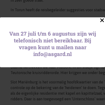
in zeer goede staat.
In Torun heeft de reisbegeleider suggesties voor stad
Dag 5: Gdansk met tussen Kwidzyn 
Een dag in het teken van de Teutonische orde. We kenne
Van 27 juli t/m 6 augustus zijn wij
Duitse Orde is een geestelijke ridderorde ontstaan in 
telefonisch niet bereikbaar. Bij
Teutonische Orde en haar ridderschap Teutoonse ridde
vragen kunt u mailen naar
We vertrekken op tijd naar Kwidzyn, een stadje tussen
info@asgard.nl
aangelegd. Deze burcht werd gestaag uitgebreid, later 
Daarna vertrekken we naar Malbork. In dit stadje ligt 
Teutonische kruisridderorde. Hier krijgen we onder beg
Slot Mariënburg is het voormalig hoofdkwartier van de
controle op de bekering van de ‘heidenen’ te doen. Tege
als de eigenlijke residentie met kapel en kapittelzaal,
ridders. Daar is aan toegevoegd een ‘Unterschloss’ waa