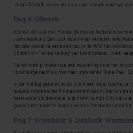
Na ons bezoek reizen we door naar Gdansk waar we ov
Dag 6: Gdansk
Gdansk, de stad met Poolse, Duitse en Nederlandse tint
stedenverband. Een stad waar in het verleden vele Nede
het zeer zwaar te verduren had in de WO II en na die o
‘Solidarnosc’ onder leiding van Lech Walesa. Uniek, aa
Na het ontbijt maken we een wandeling door het histor
voormalige raadhuis met haar imposante ‘Rode Zaal’. Oo
In de middag geldt er na de lunch een vrije, facultati
nieuwe, uitstekende ‘Solidariteitsmuseum’ kan worden be
betekende om decennia lang bezet te zijn. Ook kan via 
goede informatie te vinden over de fanatieke verdedig
Dag 7: Frombork & Lidzbark Warmin
We maken een mooi, uitgebreidere dagtrip met twee bes