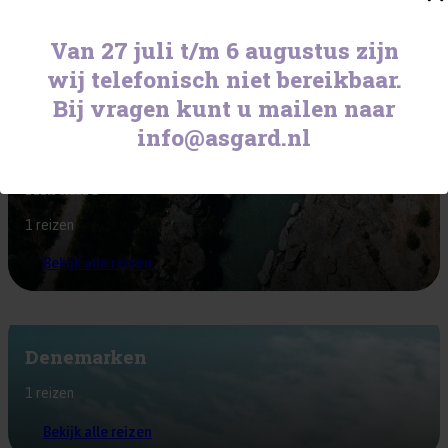
ASGARD TEAM
CONTACT
Van 27 juli t/m 6 augustus zijn
wij telefonisch niet bereikbaar.
O
Bij vragen kunt u mailen naar
info@asgard.nl
Albanië
1 reizen
Bekijk alle reizen
Denemarken
1 reizen
Bekijk alle reizen