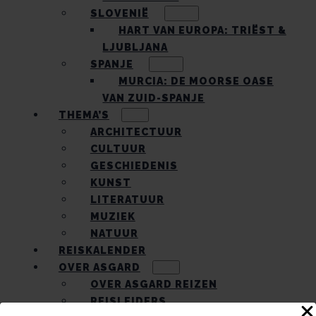
SLOVENIË
HART VAN EUROPA: TRIËST &
LJUBLJANA
SPANJE
MURCIA: DE MOORSE OASE
VAN ZUID-SPANJE
THEMA’S
ARCHITECTUUR
CULTUUR
GESCHIEDENIS
KUNST
LITERATUUR
MUZIEK
NATUUR
REISKALENDER
OVER ASGARD
OVER ASGARD REIZEN
REISLEIDERS