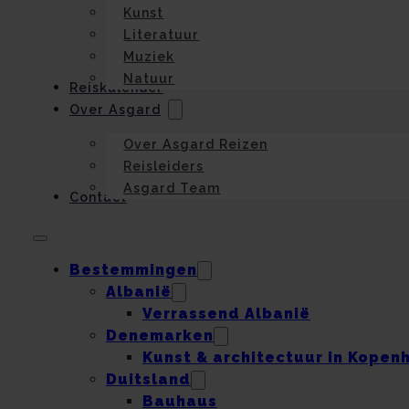
Kunst
Literatuur
Muziek
Natuur
Reiskalender
Over Asgard
Over Asgard Reizen
Reisleiders
Asgard Team
Contact
Bestemmingen
Albanië
Verrassend Albanië
Denemarken
Kunst & architectuur in Kopen
Duitsland
Bauhaus