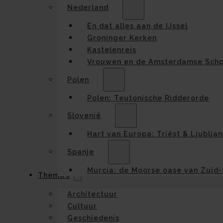
Nederland
En dat alles aan de IJssel
Groninger Kerken
Kastelenreis
Vrouwen en de Amsterdamse Scho
Polen
Polen: Teutonische Ridderorde
Slovenië
Hart van Europa: Triëst & Ljublja
Spanje
Murcia: de Moorse oase van Zuid
Thema’s
Architectuur
Cultuur
Geschiedenis