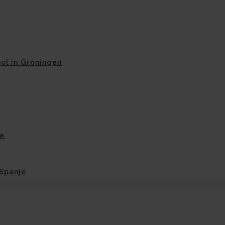
ol in Groningen
na
-Spanje