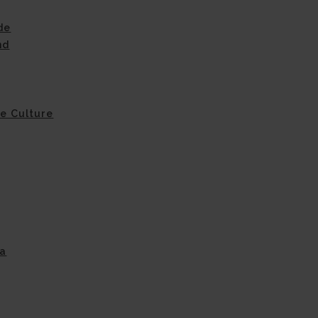
de
nd
de Culture
na