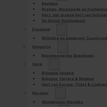
Bauhaus
Bremen, Worpswede en Fischerhu
Harz: het groene hart van Duitsla
De Duitse Oostzeekust
Engeland
Wiltshire en Somerset: Countrysi
Hongarije
Bezienswaardig Boedapest
Italië
Biënnale Venetië
Bologna, Ferrara & Modena
Hart van Europa: Triëst & Ljublja
Marokko
Wondermooi Marokko