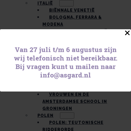
ITALIË
BIËNNALE VENETIË
BOLOGNA, FERRARA &
MODENA
HART VAN EUROPA: TRIËST &
LJUBLJANA
MAROKKO
Van 27 juli t/m 6 augustus zijn
WONDERMOOI MAROKKO
wij telefonisch niet bereikbaar.
NEDERLAND
Bij vragen kunt u mailen naar
EN DAT ALLES AAN DE
info@asgard.nl
IJSSEL
GRONINGER KERKEN
KASTELENREIS
VROUWEN EN DE
AMSTERDAMSE SCHOOL IN
GRONINGEN
POLEN
POLEN: TEUTONISCHE
RIDDERORDE