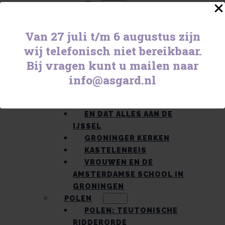
ITALIË
BIËNNALE VENETIË
BOLOGNA, FERRARA &
Van 27 juli t/m 6 augustus zijn
MODENA
wij telefonisch niet bereikbaar.
HART VAN EUROPA: TRIËST &
Bij vragen kunt u mailen naar
LJUBLJANA
info@asgard.nl
MAROKKO
WONDERMOOI MAROKKO
NEDERLAND
EN DAT ALLES AAN DE
IJSSEL
GRONINGER KERKEN
KASTELENREIS
VROUWEN EN DE
AMSTERDAMSE SCHOOL IN
GRONINGEN
POLEN
POLEN: TEUTONISCHE
RIDDERORDE